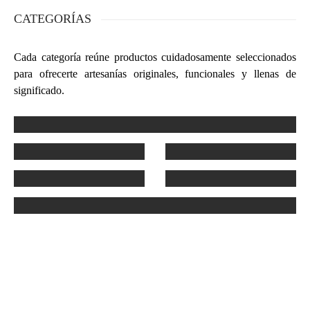
CATEGORÍAS
Cada categoría reúne productos cuidadosamente seleccionados
para ofrecerte artesanías originales, funcionales y llenas de
significado.
TEXTILES
CALZADOS
JOYERÍA
CERÁMICA
ACCESORIOS
CAFÉ DE CHIAPAS