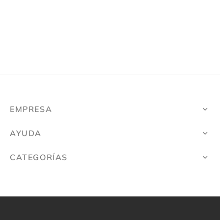
ámica
sorios
é
EMPRESA
AYUDA
CATEGORÍAS