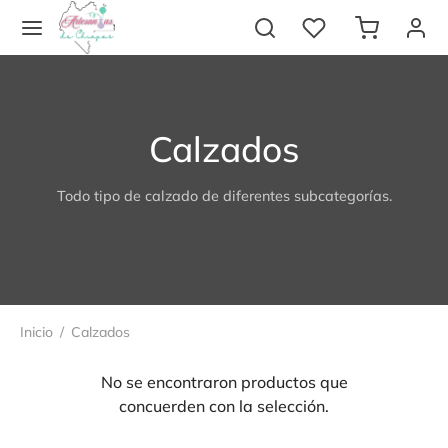
Calzados
Todo tipo de calzado de diferentes subcategorías.
Regresar
Regresar
EGORÍAS
NÓCENOS
iles
e nosotros
Inicio
/
Calzados
ados
áctanos
No se encontraron productos que
ría
untas frecuentes (FAQ’s)
concuerden con la selección.