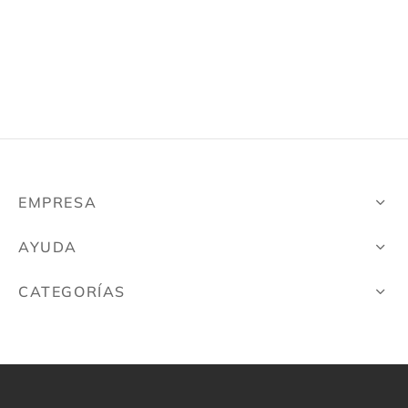
ámica
sorios
é
EMPRESA
AYUDA
CATEGORÍAS