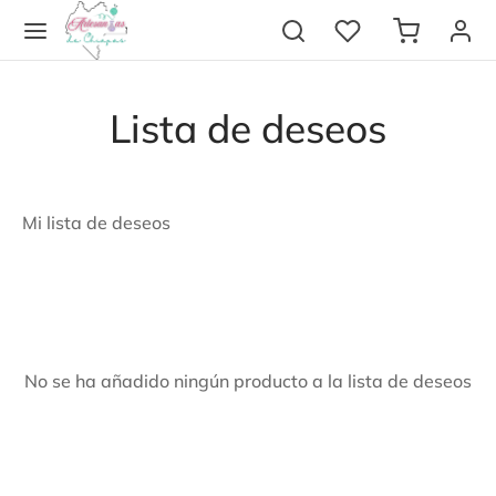
Lista de deseos
Mi lista de deseos
Regresar
Regresar
EGORÍAS
NÓCENOS
iles
e nosotros
No se ha añadido ningún producto a la lista de deseos
ados
áctanos
ría
untas frecuentes (FAQ’s)