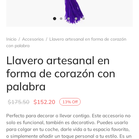
ámica
sorios
é
Inicio
/
Accesorios
/
Llavero artesanal en forma de corazón
con palabra
Llavero artesanal en
forma de corazón con
palabra
Original
Current
$
175.50
$
152.20
13
%
Off
price
price is:
Perfecto para decorar o llevar contigo. Este accesorio no
was:
$152.20.
solo es funcional, también es decorativo. Puedes usarlo
$175.50.
para colgar en tu coche, darle vida a tu espacio favorito,
o simplemente añadir un toque personal a tu estilo. Es un