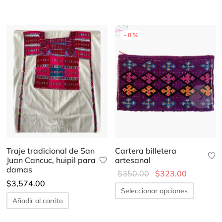
-
8
%
Traje tradicional de San
Cartera billetera
Juan Cancuc, huipil para
artesanal
damas
Original
Current
$
350.00
$
323.00
$
3,574.00
price
price is:
Este
Seleccionar opciones
produc
was:
$323.00.
cto
Añadir al carrito
tiene
$350.00.
múltipl
les