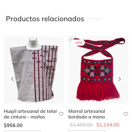
Productos relacionados
-
18
%
Huipil artesanal de telar
Morral artesanal
de cintura – moños
bordado a mano
Original
Curre
$
1,400.00
$
1,144.00
$
956.00
price was:
price 