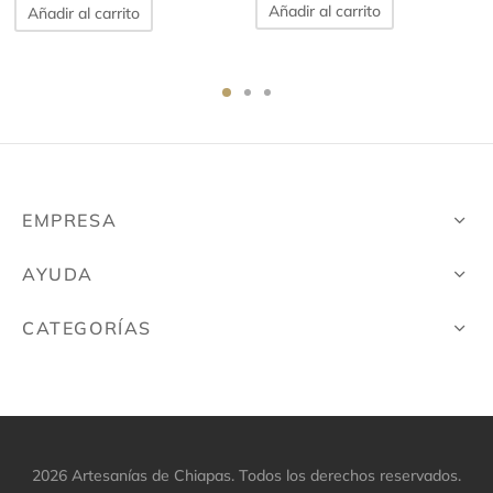
Añadir al carrito
Añadir al carrito
$1,400.00.
$1,14
EMPRESA
AYUDA
CATEGORÍAS
2026 Artesanías de Chiapas. Todos los derechos reservados.