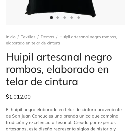
ámica
sorios
é
Inicio
/
Textiles
/
Damas
/
Huipil artesanal negro rombos,
elaborado en telar de cintura
Huipil artesanal negro
rombos, elaborado en
telar de cintura
$
1,012.00
El huipil negro elaborado en telar de cintura proveniente
de San Juan Cancuc es una prenda única que combina
tradición y excelencia artesanal. Creado por expertos
artesanos, este diseño representa siglos de historia y