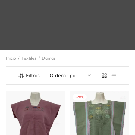
Inicio
/
Textiles
/
Damas
Filtros
-
28
%