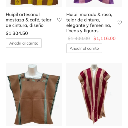
Huipil artesanal
Huipil morado & rosa,
mostaza & café, telar
telar de cintura,
de cintura, diseño
elegante y femenina,
líneas y figuras
$
1,304.50
Original
Curre
$
1,400.00
$
1,116.00
Añadir al carrito
price was:
price 
Añadir al carrito
$1,400.00.
$1,11