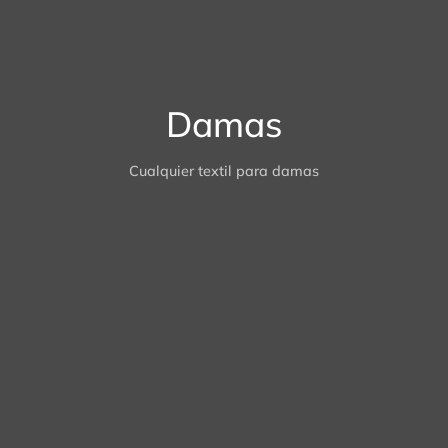
ámica
sorios
é
Damas
Cualquier textil para damas