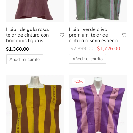
Huipil de gala rosa,
Huipil verde olivo
telar de cintura con
premium, telar de
brocados figuras
cintura diseño especial
Original
Curre
$
2,399.00
$
1,726.00
$
1,360.00
price was:
price 
Añadir al carrito
Añadir al carrito
$2,399.00.
$1,72
-
20
%