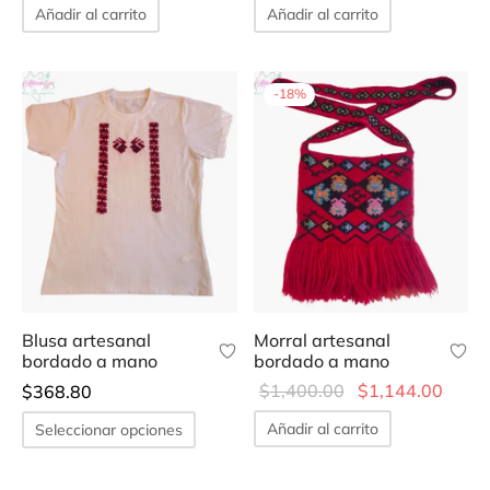
Añadir al carrito
Añadir al carrito
-
18
%
Blusa artesanal
Morral artesanal
bordado a mano
bordado a mano
Original
Curre
$
1,400.00
$
1,144.00
$
368.80
price was:
price 
Este
Añadir al carrito
Seleccionar opciones
$1,400.00.
$1,14
producto
tiene