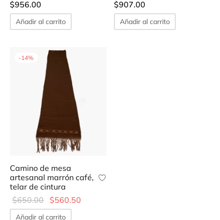
$
956.00
$
907.00
Añadir al carrito
Añadir al carrito
-
14
%
Camino de mesa
artesanal marrón café,
telar de cintura
Original
Current
$
650.00
$
560.50
price
price is:
Añadir al carrito