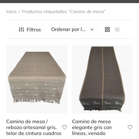
ámica
Inicio
/
Productos etiquetados “Camino de mesa”
sorios
é
Filtros
Camino de mesa /
Camino de mesa
rebozo artesanal gris,
elegante gris con
telar de cintura cuadros
líneas, venado